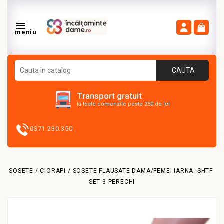

meniu
CAUTA
Transport gratuit
la toate comenzile peste 250 de lei
0371.230.350
SOSETE / CIORAPI
SOSETE FLAUSATE DAMA/FEMEI IARNA -SHTF-
SET 3 PERECHI