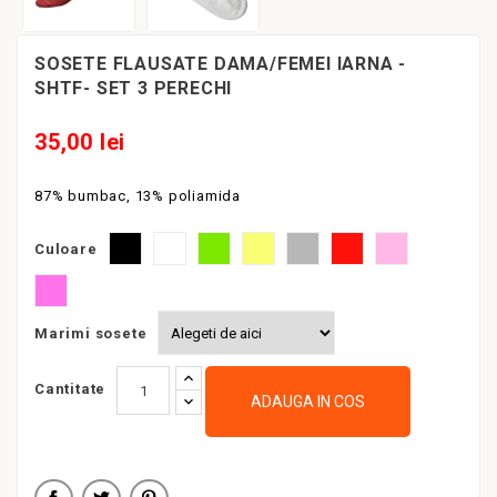
SOSETE FLAUSATE DAMA/FEMEI IARNA -
SHTF- SET 3 PERECHI
35,00 lei
87% bumbac, 13% poliamida
Negru
Alb
Fistic
Galben
Gri
Rosu
Roz
Culoare
Siclam
Marimi sosete
Cantitate
ADAUGA IN COS