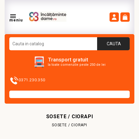

meniu
CAUTA
Transport gratuit
la toate comenzile peste 250 de lei
0371.230.350
SOSETE / CIORAPI
SOSETE / CIORAPI