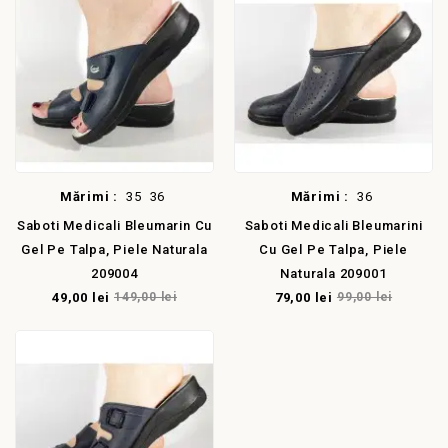
E!
LA REDUCERE!
Mărimi :
35
36
Mărimi :
36
Saboti Medicali Bleumarin Cu
Saboti Medicali Bleumarini
Gel Pe Talpa, Piele Naturala
Cu Gel Pe Talpa, Piele
209004
Naturala 209001
49,00 lei
149,00 lei
79,00 lei
99,00 lei
E!