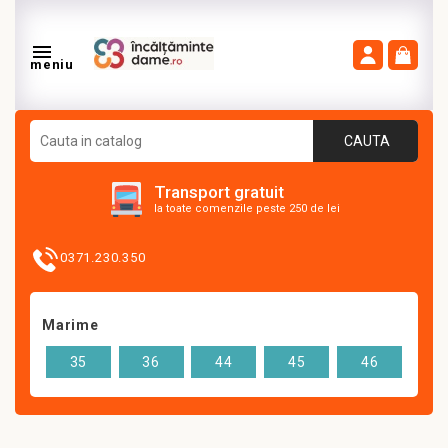

meniu
CAUTA
Transport gratuit
la toate comenzile peste 250 de lei
0371.230.350
Marime
35
36
44
45
46