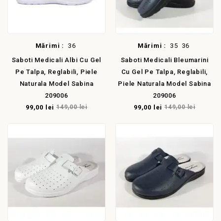
Mărimi :
36
Mărimi :
35
36
Saboti Medicali Albi Cu Gel
Saboti Medicali Bleumarini
Pe Talpa, Reglabili, Piele
Cu Gel Pe Talpa, Reglabili,
Naturala Model Sabina
Piele Naturala Model Sabina
209006
209006
99,00 lei
149,00 lei
99,00 lei
149,00 lei
E!
LA REDUCERE!