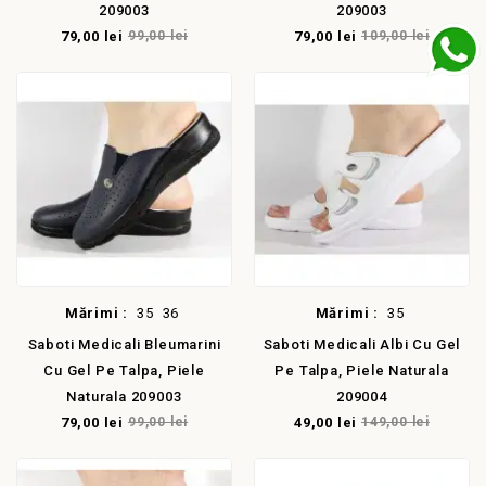
209003
209003
79,00 lei
99,00 lei
79,00 lei
109,00 lei
E!
LA REDUCERE!
Mărimi :
35
36
Mărimi :
35
Saboti Medicali Bleumarini
Saboti Medicali Albi Cu Gel
Cu Gel Pe Talpa, Piele
Pe Talpa, Piele Naturala
Naturala 209003
209004
79,00 lei
99,00 lei
49,00 lei
149,00 lei