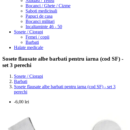
Adidasi / Tenisi
Bocanci / Ghete / Cizme
Saboti medicinali
Papuci de casa
Bocanci militari
Incaltaminte 46 - 50
Sosete / Ciorapi
Femei / copii
Barbati
Halate medicale
Sosete flausate albe barbati pentru iarna (cod SF) -
set 3 perechi
Sosete / Ciorapi
Barbati
Sosete flausate albe barbati pentru iarna (cod SF) - set 3
perechi
-6,00 lei