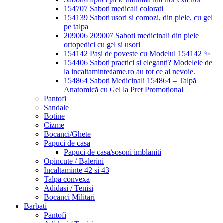
154707 Saboti medicali colorati
154139 Saboti usori si comozi, din piele, cu gel
pe talpa
209006 209007 Saboti medicinali din piele
ortopedici cu gel si usori
154142 Pași de poveste cu Modelul 154142 ✨
154406 Saboți practici și eleganți? Modelele de
la incaltamintedame.ro au tot ce ai nevoie.
154864 Saboți Medicinali 154864 – Talpă
Anatomică cu Gel la Preț Promoțional
Pantofi
Sandale
Botine
Cizme
Bocanci/Ghete
Papuci de casa
Papuci de casa/sosoni imblaniti
Opincute / Balerini
Incaltaminte 42 si 43
Talpa convexa
Adidasi / Tenisi
Bocanci Militari
Barbati
Pantofi