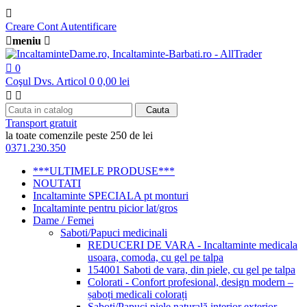

Creare Cont
Autentificare

meniu


0
Coşul Dvs.
Articol 0
0,00 lei


Cauta
Transport gratuit
la toate comenzile peste 250 de lei
0371.230.350
***ULTIMELE PRODUSE***
NOUTATI
Incaltaminte SPECIALA pt monturi
Incaltaminte pentru picior lat/gros
Dame / Femei
Saboti/Papuci medicinali
REDUCERI DE VARA - Incaltaminte medicala
usoara, comoda, cu gel pe talpa
154001 Saboti de vara, din piele, cu gel pe talpa
Colorati - Confort profesional, design modern –
șaboți medicali colorați
Saboti/Papuci piele naturală interior exterior