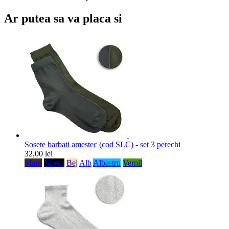
Ar putea sa va placa si
Sosete barbati amestec (cod SLC) - set 3 perechi
32,00 lei
Maro
Negru
Bej
Alb
Albastru
Vernil