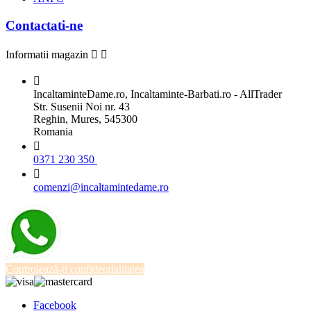
Contactati-ne
Informatii magazin



IncaltaminteDame.ro, Incaltaminte-Barbati.ro - AllTrader
Str. Susenii Noi nr. 43
Reghin, Mures, 545300
Romania

0371 230 350

comenzi@incaltamintedame.ro
Controlează-ți confidențialitatea
Facebook