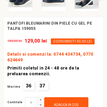
PANTOFI BLEUMARINI DIN PIELE CU GEL PE
TALPA 159055
129,00 lei
169,00 lei
ECONOMISITI 40,00 LEI
Detalii si comenzi la: 0744 434734, 0770
624649
Primiti coletul in 24 - 48 ore de la
preluarea comenzii.
36
37
Marime
Cantitate
ADAUGA IN COS