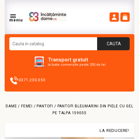

meniu
CAUTA
Transport gratuit
la toate comenzile peste 250 de lei
0371.230.350
DAME / FEMEI
PANTOFI
PANTOFI BLEUMARINI DIN PIELE CU GEL
PE TALPA 159055
LA REDUCERE!