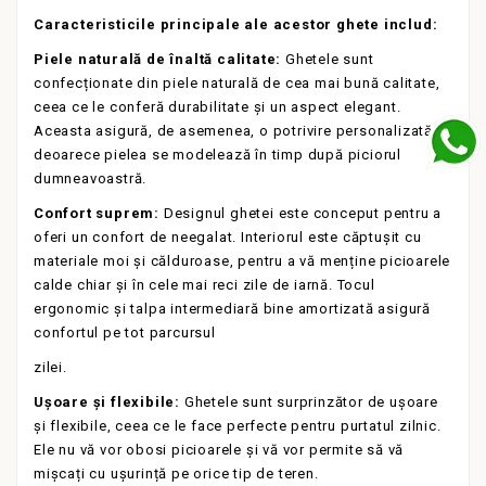
Caracteristicile principale ale acestor ghete includ:
Piele naturală de înaltă calitate:
Ghetele sunt
confecționate din piele naturală de cea mai bună calitate,
ceea ce le conferă durabilitate și un aspect elegant.
Aceasta asigură, de asemenea, o potrivire personalizată,
deoarece pielea se modelează în timp după piciorul
dumneavoastră.
Confort suprem:
Designul ghetei este conceput pentru a
oferi un confort de neegalat. Interiorul este căptușit cu
materiale moi și călduroase, pentru a vă menține picioarele
calde chiar și în cele mai reci zile de iarnă. Tocul
ergonomic și talpa intermediară bine amortizată asigură
confortul pe tot parcursul
zilei.
Ușoare și flexibile:
Ghetele sunt surprinzător de ușoare
și flexibile, ceea ce le face perfecte pentru purtatul zilnic.
Ele nu vă vor obosi picioarele și vă vor permite să vă
mișcați cu ușurință pe orice tip de teren.