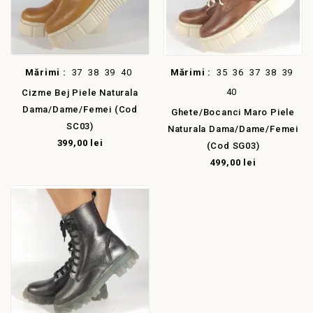
Mărimi :
37
38
39
40
Mărimi :
35
36
37
38
39
40
Cizme Bej Piele Naturala
Dama/dame/femei (cod
Ghete/Bocanci Maro Piele
SC03)
Naturala Dama/dame/femei
399,00 lei
(cod SG03)
499,00 lei