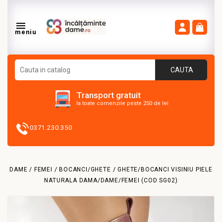

meniu
CAUTA
Transport gratuit
la toate comenzile peste 250 de lei
0371.230.350
DAME / FEMEI
BOCANCI/GHETE
GHETE/BOCANCI VISINIU PIELE
NATURALA DAMA/DAME/FEMEI (COD SG02)