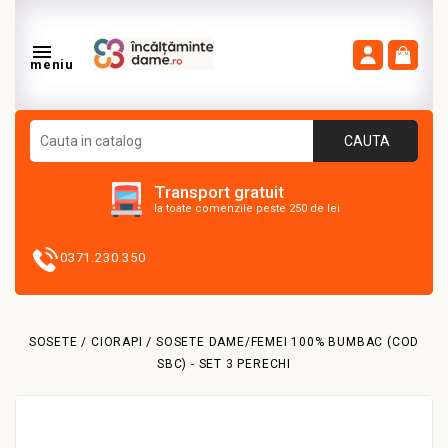

meniu
CAUTA
Transport gratuit
la toate comenzile peste 250 de lei
0371.230.350
SOSETE / CIORAPI
SOSETE DAME/FEMEI 100% BUMBAC (COD
SBC) - SET 3 PERECHI