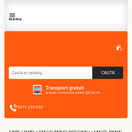

meniu
0
CAUTA
Transport gratuit
la toate comenzile peste 250 de lei
0371.230.350