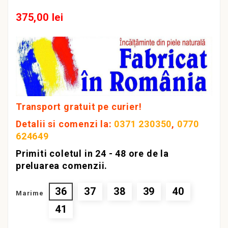
375,00 lei
Transport gratuit pe curier!
Detalii si comenzi la:
0371 230350
,
0770
624649
Primiti coletul in 24 - 48 ore de la
preluarea comenzii.
36
37
38
39
40
Marime
41