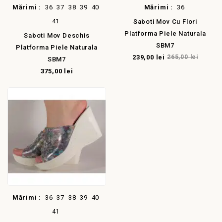
Mărimi :
36
37
38
39
40
Mărimi :
36
41
Saboti Mov Cu Flori
Platforma Piele Naturala
Saboti Mov Deschis
SBM7
Platforma Piele Naturala
239,00 lei
265,00 lei
SBM7
375,00 lei
Mărimi :
36
37
38
39
40
41