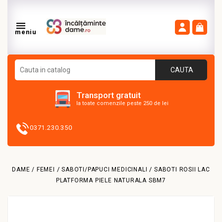

meniu
CAUTA
Transport gratuit
la toate comenzile peste 250 de lei
0371.230.350
DAME / FEMEI
SABOTI/PAPUCI MEDICINALI
SABOTI ROSII LAC
PLATFORMA PIELE NATURALA SBM7