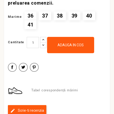
preluarea comenzii.
36
37
38
39
40
Marime
41
Cantitate
ADAUGA IN COS
Tabel corespondență mărimi
Scrie-ti recenzia