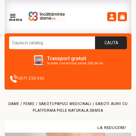

meniu
CAUTA
Transport gratuit
la toate comenzile peste 250 de lei
0371.230.350
DAME / FEMEI
SABOTI/PAPUCI MEDICINALI
SABOTI AURII CU
PLATFORMA PIELE NATURALA SBM5A
LA REDUCERE!