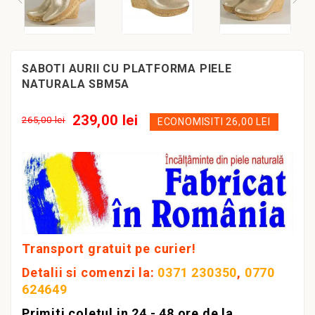
SABOTI AURII CU PLATFORMA PIELE
NATURALA SBM5A
239,00 lei
265,00 lei
ECONOMISITI 26,00 LEI
Transport gratuit pe curier!
Detalii si comenzi la:
0371 230350
,
0770
624649
Primiti coletul in 24 - 48 ore de la