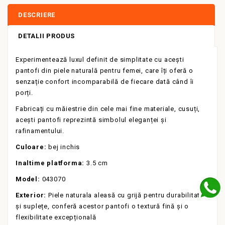
DESCRIERE
DETALII PRODUS
Experimentează luxul definit de simplitate cu acești
pantofi din piele naturală pentru femei, care îți oferă o
senzație confort incomparabilă de fiecare dată când îi
porți.
Fabricați cu măiestrie din cele mai fine materiale, cusu
ț
i,
acești pantofi reprezintă simbolul eleganței și
rafinamentului.
Culoare:
bej inchis
Inaltime platforma:
3.5 cm
Model:
043070
Exterior:
Piele naturala
aleasă cu grijă pentru durabilitate
și suplețe, conferă acestor pantofi o textură fină și o
flexibilitate excepțională