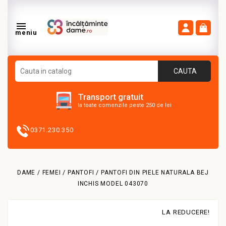

meniu
CAUTA
Transport gratuit
la toate comenzile peste 250 de lei
0371.230.350
DAME / FEMEI
PANTOFI
PANTOFI DIN PIELE NATURALA BEJ
INCHIS MODEL 043070
LA REDUCERE!