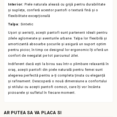
Interior:
Piele naturala
aleasă cu grijă pentru durabilitate
și suplețe, conferă acestor pantofi o textură fină și o
flexibilitate excepțională
Talpa:
Sintetic
Ușori și aerisiți, acești pantofi sunt partenerii ideali pentru
zilele aglomerate și aventurile urbane. Talpa lor flexibilă și
amortizantă absoarbe șocurile și asigură un suport optim
pentru picior, în timp ce designul lor ergonomic îți oferă un
confort de neegalat pe tot parcursul zilei.
Indiferent dacă ești la birou sau într-o plimbare relaxantă în
oraș, acești pantofi din piele naturală pentru femei sunt
alegerea perfectă pentru a-ți completa ținuta cu eleganță
și rafinament. Descoperă o nouă dimensiune a confortului
și stilului cu acești pantofi comozi, care îți vor încânta
picioarele și sufletul în fiecare moment.
AR PUTEA SA VA PLACA SI