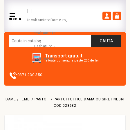

meniu
CAUTA
Transport gratuit
la toate comenzile peste 250 de lei
0371.230.350
DAME / FEMEI
PANTOFI
PANTOFI OFFICE DAMA CU SIRET NEGRI
COD 028682