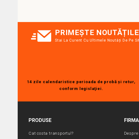
PRIMEȘTE NOUTĂȚILE
Stai La Curent Cu Ultimele Noutăți De Pe Si
14 zile calendaristice perioada de probă şi retur,
conform legislaţiei.
PRODUSE
FIRM
Cat costa transportul?
Despre 