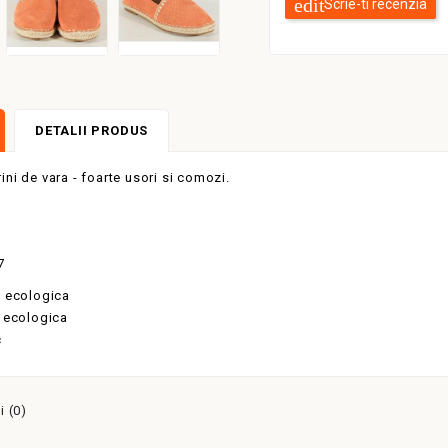
Scrie-ti recenzia
DETALII PRODUS
ini de vara - foarte usori si comozi.
7
e ecologica
 ecologica
c
 (0)