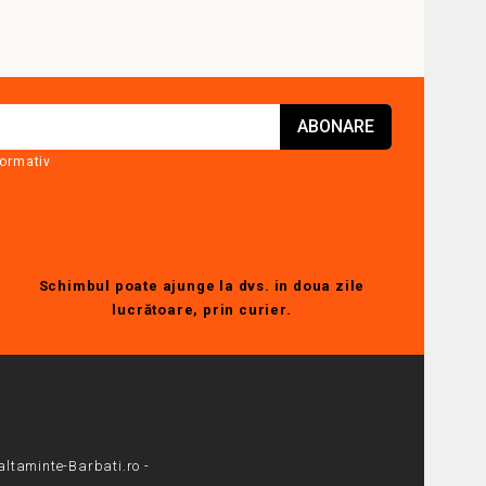
formativ
Schimbul poate ajunge la dvs. in doua zile
lucrătoare, prin curier.
altaminte-Barbati.ro -