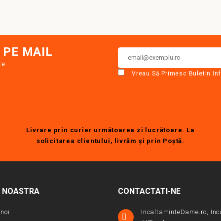
 PE MAIL
te.
Vreau Să Primesc Buletin In
Livrare prin curier următoarea zi lucrătoare. La
solicitarea clientului, livrăm şi prin Poştă.
A NOASTRA
CONTACTATI-NE
noi
IncaltaminteDame.ro, Inc
