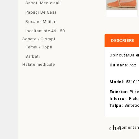
Saboti Medicinali
Papuci De Casa
Bocanci Militari
Incaltaminte 46 - 50
Sosete / Ciorapi
DESCRIERE
Femei / Copii
Opincute/Baler
Barbati
Halate medicale
Culoare:
roz
Model:
53101
Exterior:
Piel
Interior:
Piele
Talpa:
Sinteti
Comentarii