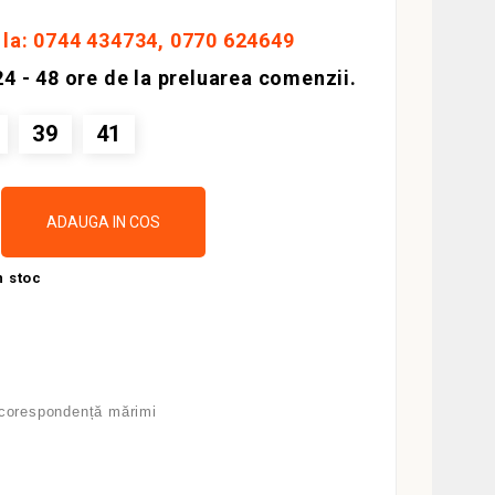
i la: 0744 434734, 0770 624649
 24 - 48 ore de la preluarea comenzii.
39
41
ADAUGA IN COS
n stoc
 corespondență mărimi