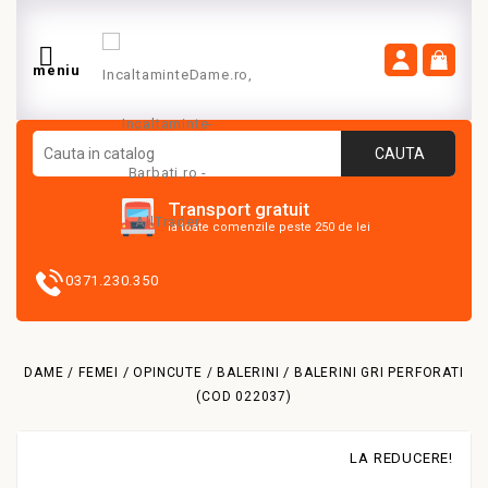

meniu
CAUTA
Transport gratuit
la toate comenzile peste 250 de lei
0371.230.350
DAME / FEMEI
OPINCUTE / BALERINI
BALERINI GRI PERFORATI
(COD 022037)
LA REDUCERE!