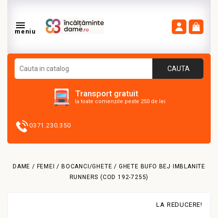

meniu
CAUTA
Transport gratuit
la toate comenzile peste 250 de lei
0371.230.350
DAME / FEMEI
BOCANCI/GHETE
GHETE BUFO BEJ IMBLANITE
RUNNERS (COD 192-7255)
LA REDUCERE!