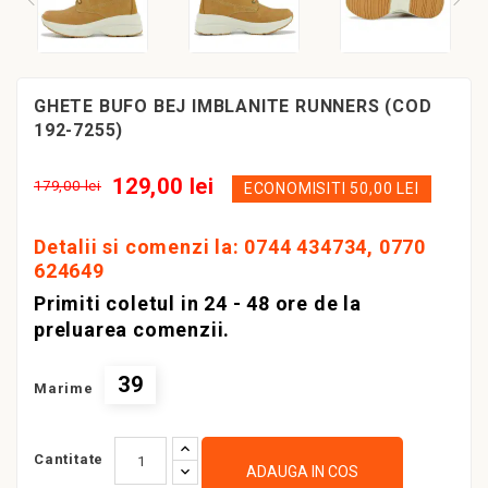
GHETE BUFO BEJ IMBLANITE RUNNERS (COD
192-7255)
129,00 lei
179,00 lei
ECONOMISITI 50,00 LEI
Detalii si comenzi la: 0744 434734, 0770
624649
Primiti coletul in 24 - 48 ore de la
preluarea comenzii.
39
Marime
Cantitate
ADAUGA IN COS