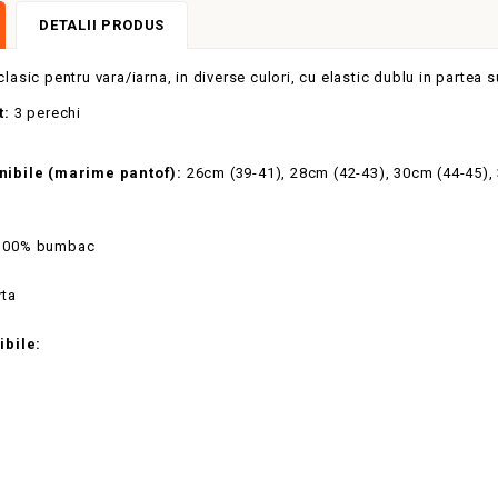
DETALII PRODUS
asic pentru vara/iarna, in diverse culori, cu elastic dublu in partea sup
t:
3 perechi
nibile (marime pantof):
26cm (39-41), 28cm (42-43), 30cm (44-45),
00% bumbac
rta
ibile: