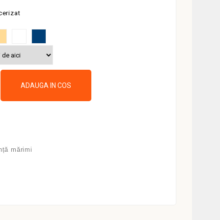
erizat
j
Alb
Bleumarin
ADAUGA IN COS
nță mărimi