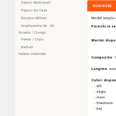
Saboti Medicinali
DESCRIERE
Papuci De Casa
Model simplu cl
Bocanci Militari
Incaltaminte 46 - 50
Perechi in se
Sosete / Ciorapi
Femei / Copii
Marimi dispo
Barbati
Halate medicale
Compozitie:
1
Lungime:
scu
Culori dispon
- alb
- negru
- maro
- bleumarin
- bej