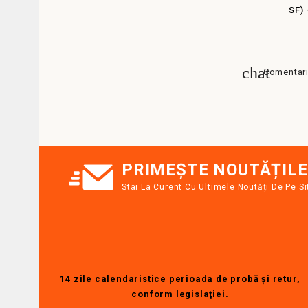
SF) 
Comentarii
PRIMEȘTE NOUTĂȚILE
Stai La Curent Cu Ultimele Noutăți De Pe Si
14 zile calendaristice perioada de probă şi retur,
conform legislaţiei.