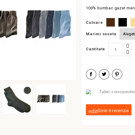
100% bumbac gazat merc
Maro
Negru
Be
Culoare
Marimi sosete
Cantitate
Tabel coresponde
Scrie-ti recenzia