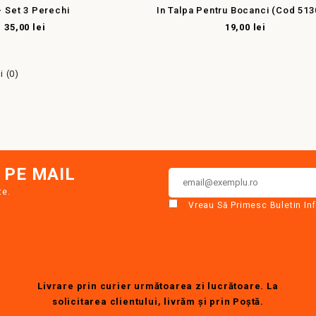
- Set 3 Perechi
In Talpa Pentru Bocanci (cod 513
35,00 lei
19,00 lei
 (0)
 PE MAIL
te.
Vreau Să Primesc Buletin In
Livrare prin curier următoarea zi lucrătoare. La
solicitarea clientului, livrăm şi prin Poştă.