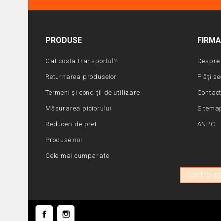
PRODUSE
FIRM
Cat costa transportul?
Despre 
Returnarea produselor
Plăți s
Termeni și condiții de utilizare
Contac
Măsurarea piciorului
Sitema
Reduceri de pret
ANPC
Produse noi
Cele mai cumparate
Controlea
Facebook
Instagram