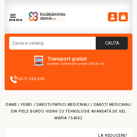

meniu
CAUTA
Transport gratuit
la toate comenzile peste 250 de lei
0371.230.350
DAME / FEMEI
SABOTI/PAPUCI MEDICINALI
SABOȚI MEDICINALI
DIN PIELE BORDO VISINII CU TEHNOLOGIE AVANSATĂ DE GEL
MARIA 154002
LA REDUCERE!