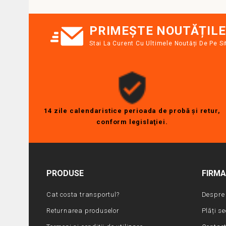
PRIMEȘTE NOUTĂȚILE
Stai La Curent Cu Ultimele Noutăți De Pe Si
14 zile calendaristice perioada de probă şi retur,
conform legislaţiei.
PRODUSE
FIRM
Cat costa transportul?
Despre 
Returnarea produselor
Plăți s