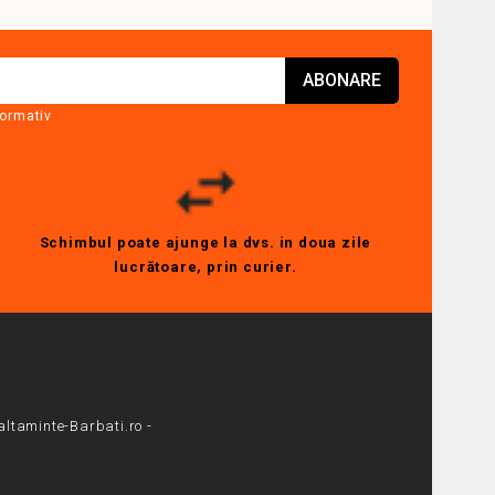
formativ
Schimbul poate ajunge la dvs. in doua zile
lucrătoare, prin curier.
altaminte-Barbati.ro -