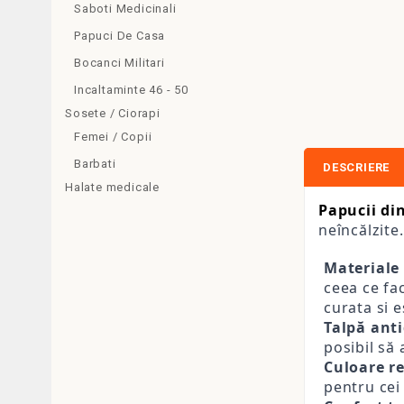
Saboti Medicinali
Papuci De Casa
Bocanci Militari
Incaltaminte 46 - 50
Sosete / Ciorapi
Femei / Copii
Barbati
DESCRIERE
Halate medicale
Papucii di
neîncălzite
Materiale 
ceea ce fa
curata si 
Talpă ant
posibil să
Culoare re
pentru cei 