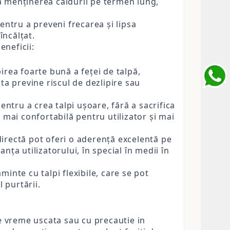
 la menținerea căldurii pe termen lung,
tru a preveni frecarea și lipsa
încălțat.
eneficii:
irea foarte bună a feței de talpă,
ta previne riscul de dezlipire sau
entru a crea talpi ușoare, fără a sacrifica
 mai confortabilă pentru utilizator și mai
directă pot oferi o aderență excelentă pe
ța utilizatorului, în special în medii în
inte cu talpi flexibile, care se pot
 purtării.
de vreme uscata sau cu precautie in