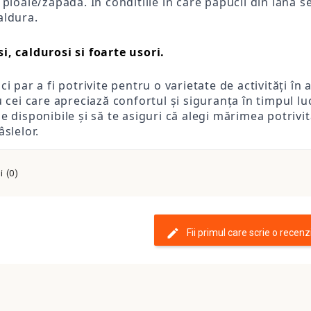
 ploaie/zapada. In conditiile in care papucii din lana s
aldura.
i, caldurosi si foarte usori.
i par a fi potrivite pentru o varietate de activități în 
u cei care apreciază confortul și siguranța în timpul luc
e disponibile și să te asiguri că alegi mărimea potrivit
âslelor.
 (0)
Fii primul care scrie o recenz