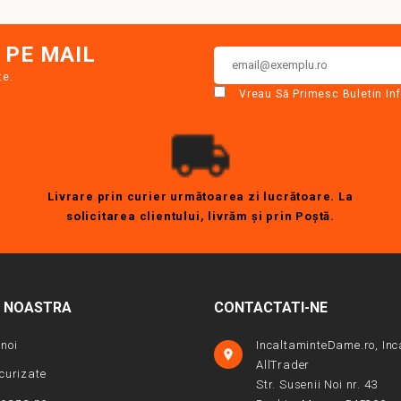
 PE MAIL
te.
Vreau Să Primesc Buletin In
Livrare prin curier următoarea zi lucrătoare. La
solicitarea clientului, livrăm şi prin Poştă.
A NOASTRA
CONTACTATI-NE
noi
IncaltaminteDame.ro, Inc

AllTrader
ecurizate
Str. Susenii Noi nr. 43