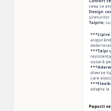
Confort t
ceea ce es
Design co
șireturilor
Talpile:
sun
***Lipire
asigurând 
deteriora
***Talpi 
rezistența
ușoară pe
***Adere
diverse ti
care exist
***Flexibi
adapta la 
Papucii se