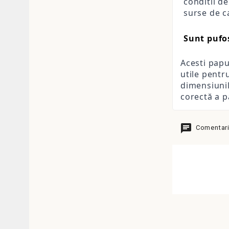
conditii de
surse de c
Sunt pufos
Acesti papuc
utile pentr
dimensiunil
corectă a p
Comentarii