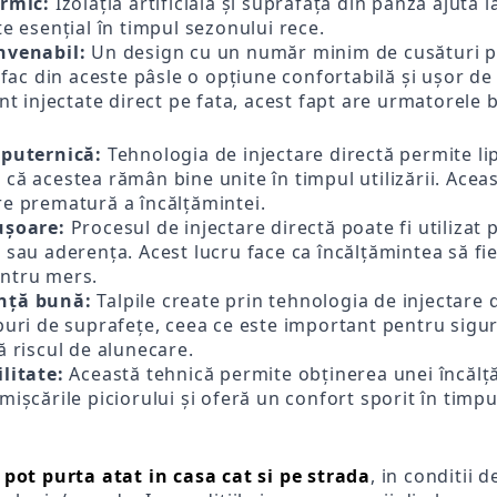
ermic:
Izolația artificială și suprafața din pânză ajută
te esențial în timpul sezonului rece.
nvenabil:
Un design cu un număr minim de cusături pen
 fac din aceste pâsle o opțiune confortabilă și ușor de 
t injectate direct pe fata, acest fapt are urmatorele b
 puternică:
Tehnologia de injectare directă permite lip
că acestea rămân bine unite în timpul utilizării. Aceas
re prematură a încălțămintei.
ușoare:
Procesul de injectare directă poate fi utilizat p
 sau aderența. Acest lucru face ca încălțămintea să fie
ntru mers.
nță bună:
Talpile create prin tehnologia de injectare 
puri de suprafețe, ceea ce este important pentru siguran
ă riscul de alunecare.
litate:
Această tehnică permite obținerea unei încălțăm
mișcările piciorului și oferă un confort sporit în timpul
 pot purta atat in casa cat si pe strada
, in conditii 