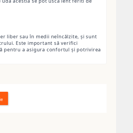
e uda acestia se pot usca lent feriti de
aer liber sau în medii neîncălzite, și sunt
rului. Este important să verifici
ă pentru a asigura confortul și potrivirea
ie