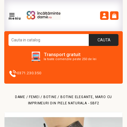

meniu
CAUTA
Transport gratuit
la toate comenzile peste 250 de lei
0371.230.350
DAME / FEMEI
BOTINE
BOTINE ELEGANTE, MARO CU
IMPRIMEURI DIN PIELE NATURALA - SBF2