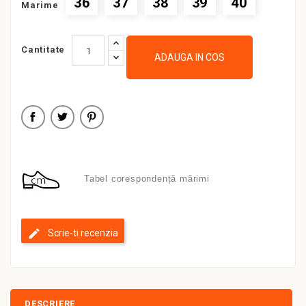
36
37
38
39
40
Marime
Cantitate
ADAUGA IN COS
Tabel corespondență mărimi
Scrie-ti recenzia
DESCRIERE