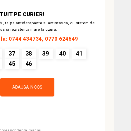
UIT PE CURIER!
%, talpa antiderapanta si antistatica, cu sistem de
lus si rezistenta mare la uzura.
i la: 0744 434734, 0770 624649
37
38
39
40
41
45
46
ADAUGA IN COS
 corespondență mărimi