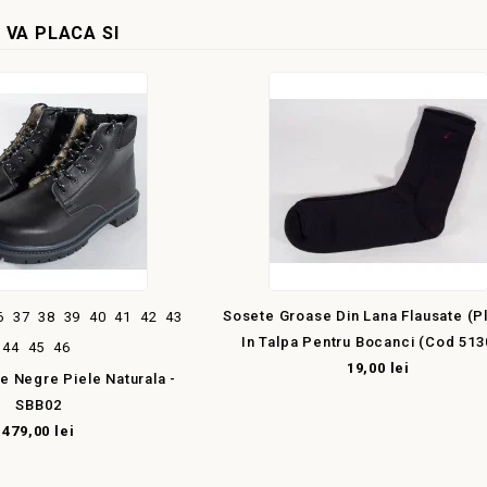
 VA PLACA SI
Sosete Groase Din Lana Flausate (p
6
37
38
39
40
41
42
43
In Talpa Pentru Bocanci (cod 513
44
45
46
19,00 lei
e Negre Piele Naturala -
SBB02
479,00 lei