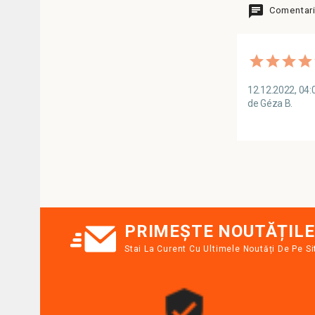
Comentarii
12.12.2022, 04:
de Géza B.
PRIMEȘTE NOUTĂȚILE
Stai La Curent Cu Ultimele Noutăți De Pe Si