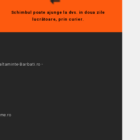
Schimbul poate ajunge la dvs. in doua zile
lucrătoare, prin curier.
altaminte-Barbati.ro -
me.ro