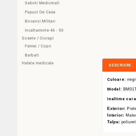
Saboti Medicinali
Papuci De Casa
Bocanci Militari
Incaltaminte 46 - 50
Sosete / Ciorapi
Femei / Copii
Barbati
Halate medicale
DESCRIERE
Culoare:
negr
Model:
BM01
Inaltime car
Exterior:
Piele
Interior:
Materi
Talpa:
poliuret