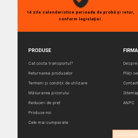
14 zile calendaristice perioada de probă şi retur,
conform legislaţiei.
PRODUSE
FIRM
Cat costa transportul?
Despre 
Returnarea produselor
Plăți s
Termeni și condiții de utilizare
Contac
Măsurarea piciorului
Sitema
Reduceri de pret
ANPC
Produse noi
Cele mai cumparate
Controlea