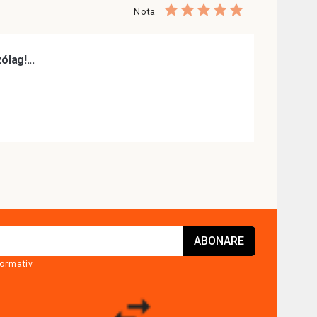
Nota
lag!...
formativ