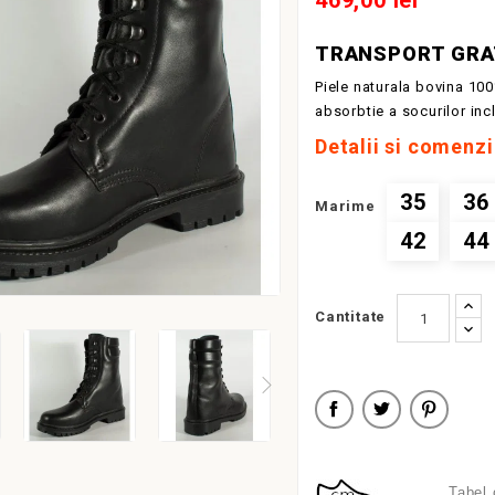
469,00 lei
TRANSPORT GRAT
Piele naturala bovina 100
absorbtie a socurilor inc
Detalii si comenz
35
36
Marime
42
44
Cantitate
Tabel