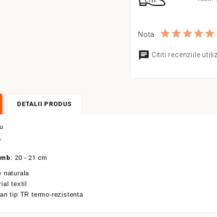
Nota
Cititi recenziile util
DETALII PRODUS
u
T
amb:
20 - 21 cm
 naturala
al textil
an tip TR termo-rezistenta