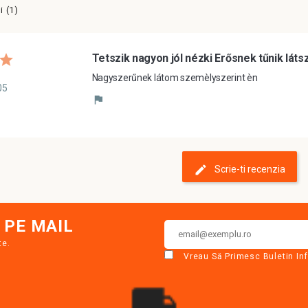
 (1)
Tetszik nagyon jól nézki Erősnek tűnik látszó
Nagyszerűnek látom szemèlyszerint èn
05
Scrie-ti recenzia
 PE MAIL
te.
Vreau Să Primesc Buletin In