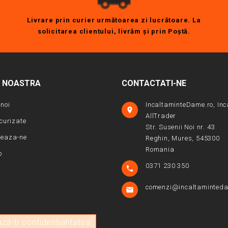
Livrare prin curier următoarea zi lucrătoare. La
solicitarea clientului, livrăm şi prin Poştă.
A NOASTRA
CONTACTATI-NE
noi
IncaltaminteDame.ro, Inc

AllTrader
ecurizate
Str. Susenii Noi nr. 43
teaza-ne
Reghin, Mures, 545300
Romania
p
0371 230 350

comenzi@incaltaminteda

ză-ți confidențialitatea