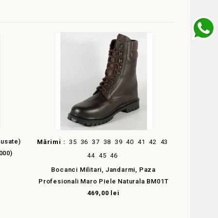
lusate)
Mărimi :
35
36
37
38
39
40
41
42
43
000)
44
45
46
Bocanci Militari, Jandarmi, Paza
Profesionali Maro Piele Naturala BM01T
469,00 lei